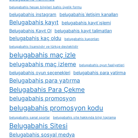
belugabahis hesap bilgileri bahis üyelik formu
belugabahis instagram
belugabahis i̇letişim kanalları
Belugabahis kayıt
belugabahis kayıt i̇şlemi
Belugabahis Kayıt Ol
belugabahis kayıt talimatları
belugabahis kaç oldu
belugabahis kuponları
belugabahis lisanslıdır ve türkçe desteklidir
belugabahis maç izle
belugabahis maç izleme
belugabahis oyun faaliyetleri
belugabahis oyun seçenekleri
belugabahis para yatirma
Belugabahis para yatırma
Belugabahis Para Çekme
belugabahis promosyon
belugabahis promosyon kodu
belugabahis sanal sporlar
belugabahis site hakkında bilgi toplama
Belugabahis Sitesi
Belugabahis sosyal medya