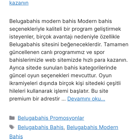
Belugabahis modern bahis Modern bahis
seçenekleriyle kaliteli bir program geliştirmek
isteyenler, birçok avantajı nedeniyle özellikle
Belugabahis sitesini beğeneceklerdir. Tamamen
güncellenen canlı programımız ve spor
bahislerimizle web sitemizde hızlı para kazanın.
Ayrıca sitede sunulan bahis kategorilerinde
güncel oyun seçenekleri mevcuttur. Oyun
ikramiyeleri dışında birçok kişi sitedeki çeşitli
hileleri kullanarak işlemi başlatır. Bu site
premium bir adrestir …
Devamını oku…
Kategoriler
Belugabahis Promosyonlar
Etiketler
Belugabahis Bahis
,
Belugabahis Modern
Bahis