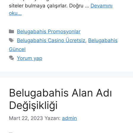
siteler bulmaya çalışırlar. Doğru …
Devamını
oku…
Kategoriler
Belugabahis Promosyonlar
Etiketler
Belugabahis Casino Ücretsiz
,
Belugabahis
Güncel
Yorum yap
Belugabahis Alan Adı
Değişikliği
Mart 22, 2023
Yazarı:
admin