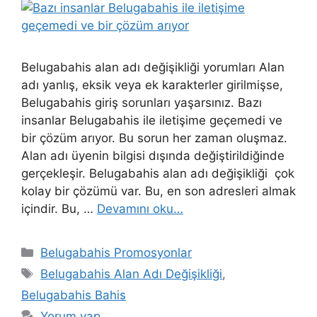
Belugabahis alan adı değişikliği yorumları Alan
adı yanlış, eksik veya ek karakterler girilmişse,
Belugabahis giriş sorunları yaşarsınız. Bazı
insanlar Belugabahis ile iletişime geçemedi ve
bir çözüm arıyor. Bu sorun her zaman oluşmaz.
Alan adı üyenin bilgisi dışında değiştirildiğinde
gerçekleşir. Belugabahis alan adı değişikliği çok
kolay bir çözümü var. Bu, en son adresleri almak
içindir. Bu, …
Devamını oku…
Kategoriler
Belugabahis Promosyonlar
Etiketler
Belugabahis Alan Adı Değişikliği
,
Belugabahis Bahis
Yorum yap