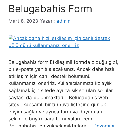
Belugabahis Form
Mart 8, 2023
Yazarı:
admin
Belugabahis form Etkileşimli formda olduğu gibi,
bir e-posta yanıtı alacaksınız. Ancak daha hızlı
etkileşim için canlı destek bölümünü
kullanmanızı öneririz. Kullanıcılarımıza kolaylık
sağlamak için sitede ayrıca sık sorulan sorular
sayfası da bulunmaktadır. Belugabahis web
sitesi, kapsamlı bir turnuva listesine günlük
erişim sağlar ve ayrıca turnuva duyuruları
şeklinde büyük para turnuvaları içerir.
Belugabahis, en yüksek miktarlara …
Devamını