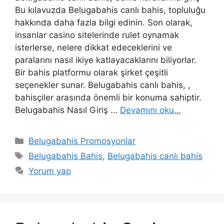
Bu kılavuzda Belugabahis canlı bahis, topluluğu
hakkında daha fazla bilgi edinin. Son olarak,
insanlar casino sitelerinde rulet oynamak
isterlerse, nelere dikkat edeceklerini ve
paralarını nasıl ikiye katlayacaklarını biliyorlar.
Bir bahis platformu olarak şirket çeşitli
seçenekler sunar. Belugabahis canlı bahis, ,
bahisçiler arasında önemli bir konuma sahiptir.
Belugabahis Nasıl Giriş …
Devamını oku…
Kategoriler
Belugabahis Promosyonlar
Etiketler
Belugabahis Bahis
,
Belugabahis canlı bahis
Yorum yap