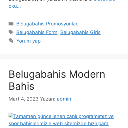
oku…
Kategoriler
Belugabahis Promosyonlar
Etiketler
Belugabahis Form
,
Belugabahis Giriş
Yorum yap
Belugabahis Modern
Bahis
Mart 4, 2023
Yazarı:
admin