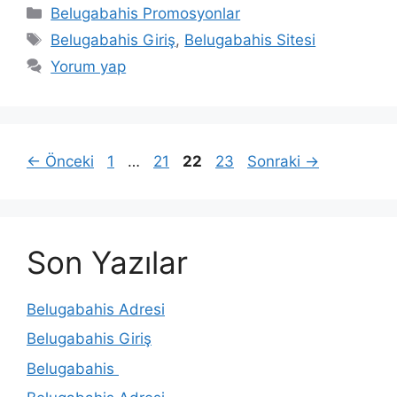
Kategoriler
Belugabahis Promosyonlar
Etiketler
Belugabahis Giriş
,
Belugabahis Sitesi
Yorum yap
Sayfa
Sayfa
Sayfa
Sayfa
←
Önceki
1
…
21
22
23
Sonraki
→
Son Yazılar
Belugabahis Adresi
Belugabahis Giriş
Belugabahis