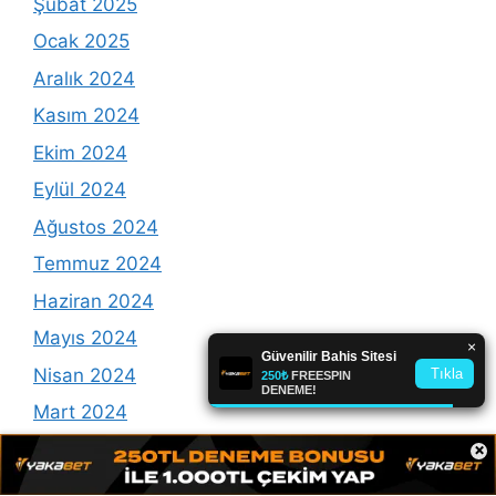
Şubat 2025
Ocak 2025
Aralık 2024
Kasım 2024
Ekim 2024
Eylül 2024
Ağustos 2024
Temmuz 2024
Haziran 2024
Mayıs 2024
Nisan 2024
Mart 2024
Şubat 2024
×
Ocak 2024