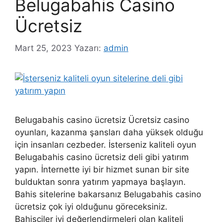
Belugabahis Casino
Ücretsiz
Mart 25, 2023
Yazarı:
admin
Belugabahis casino ücretsiz Ücretsiz casino
oyunları, kazanma şansları daha yüksek olduğu
için insanları cezbeder. İsterseniz kaliteli oyun
Belugabahis casino ücretsiz deli gibi yatırım
yapın. İnternette iyi bir hizmet sunan bir site
bulduktan sonra yatırım yapmaya başlayın.
Bahis sitelerine bakarsanız Belugabahis casino
ücretsiz çok iyi olduğunu göreceksiniz.
Bahisçiler iyi değerlendirmeleri olan kaliteli