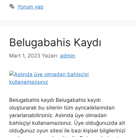
Yorum yap
Belugabahis Kaydı
Mart 1, 2023
Yazarı:
admin
Belugabahis kaydı Belugabahis kaydı
oluşturarak bu sitenin tüm ayrıcalıklarından
yararlanabilirsiniz. Aslında üye olmadan
bahisçiyi kullanamazsınız. Üye olduğunuzda ait
olduğunuz oyun sitesi ile bazı kişisel bilgilerinizi