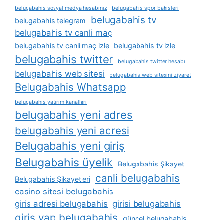
belugabahis sosyal medya hesabınız
belugabahis spor bahisleri
belugabahis tv
belugabahis telegram
belugabahis tv canli maç
belugabahis tv canli maç izle
belugabahis tv izle
belugabahis twitter
belugabahis twitter hesabı
belugabahis web sitesi
belugabahis web sitesini ziyaret
Belugabahis Whatsapp
belugabahis yatırım kanalları
belugabahis yeni adres
belugabahis yeni adresi
Belugabahis yeni giriş
Belugabahis üyelik
Belugabahis Şikayet
canli belugabahis
Belugabahis Şikayetleri
casino sitesi belugabahis
giris adresi belugabahis
girisi belugabahis
giris yap belugabahis
güncel belugabahis