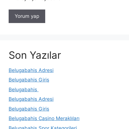
Son Yazılar
Belugabahis Adresi
Belugabahis Giriş
Belugabahis
Belugabahis Adresi
Belugabahis Giriş
Belugabahis Casino Meraklıları
Belugabahis Spor Kategorileri