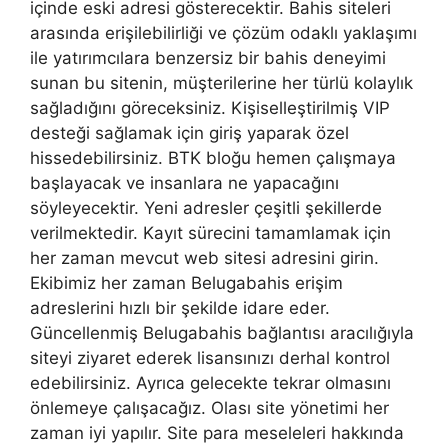
içinde eski adresi gösterecektir. Bahis siteleri
arasında erişilebilirliği ve çözüm odaklı yaklaşımı
ile yatırımcılara benzersiz bir bahis deneyimi
sunan bu sitenin, müşterilerine her türlü kolaylık
sağladığını göreceksiniz. Kişiselleştirilmiş VIP
desteği sağlamak için giriş yaparak özel
hissedebilirsiniz. BTK bloğu hemen çalışmaya
başlayacak ve insanlara ne yapacağını
söyleyecektir. Yeni adresler çeşitli şekillerde
verilmektedir. Kayıt sürecini tamamlamak için
her zaman mevcut web sitesi adresini girin.
Ekibimiz her zaman Belugabahis erişim
adreslerini hızlı bir şekilde idare eder.
Güncellenmiş Belugabahis bağlantısı aracılığıyla
siteyi ziyaret ederek lisansınızı derhal kontrol
edebilirsiniz. Ayrıca gelecekte tekrar olmasını
önlemeye çalışacağız. Olası site yönetimi her
zaman iyi yapılır. Site para meseleleri hakkında