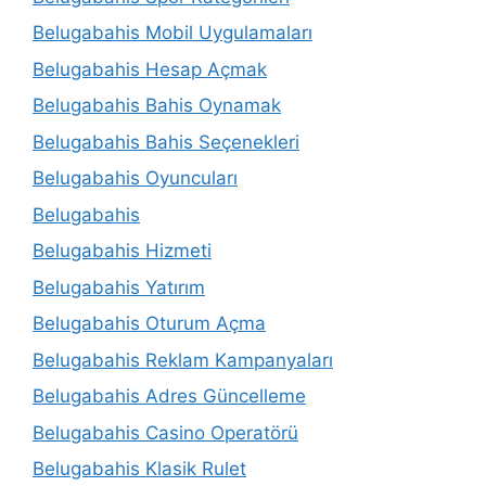
Belugabahis Mobil Uygulamaları
Belugabahis Hesap Açmak
Belugabahis Bahis Oynamak
Belugabahis Bahis Seçenekleri
Belugabahis Oyuncuları
Belugabahis
Belugabahis Hizmeti
Belugabahis Yatırım
Belugabahis Oturum Açma
Belugabahis Reklam Kampanyaları
Belugabahis Adres Güncelleme
Belugabahis Casino Operatörü
Belugabahis Klasik Rulet