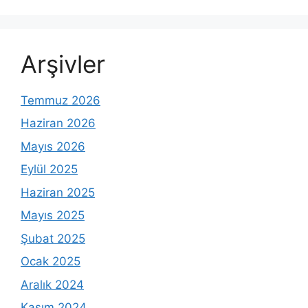
Arşivler
Temmuz 2026
Haziran 2026
Mayıs 2026
Eylül 2025
Haziran 2025
Mayıs 2025
Şubat 2025
Ocak 2025
Aralık 2024
Kasım 2024