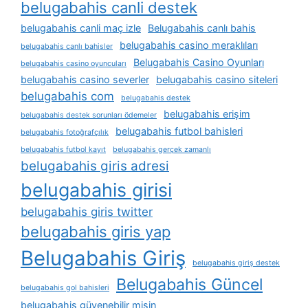
belugabahis canli destek
belugabahis canli maç izle
Belugabahis canlı bahis
belugabahis casino meraklıları
belugabahis canlı bahisler
Belugabahis Casino Oyunları
belugabahis casino oyuncuları
belugabahis casino severler
belugabahis casino siteleri
belugabahis com
belugabahis destek
belugabahis erişim
belugabahis destek sorunları ödemeler
belugabahis futbol bahisleri
belugabahis fotoğrafçılık
belugabahis futbol kayıt
belugabahis gerçek zamanlı
belugabahis giris adresi
belugabahis girisi
belugabahis giris twitter
belugabahis giris yap
Belugabahis Giriş
belugabahis giriş destek
Belugabahis Güncel
belugabahis gol bahisleri
belugabahis güvenebilir misin