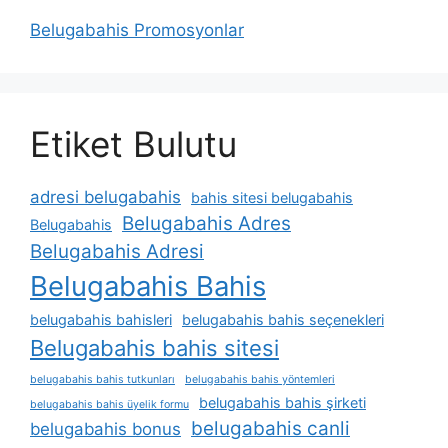
Belugabahis Promosyonlar
Etiket Bulutu
adresi belugabahis
bahis sitesi belugabahis
Belugabahis Adres
Belugabahis
Belugabahis Adresi
Belugabahis Bahis
belugabahis bahisleri
belugabahis bahis seçenekleri
Belugabahis bahis sitesi
belugabahis bahis tutkunları
belugabahis bahis yöntemleri
belugabahis bahis şirketi
belugabahis bahis üyelik formu
belugabahis canli
belugabahis bonus