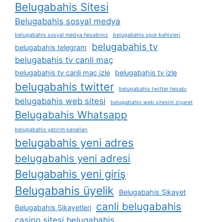
Belugabahis Sitesi
Belugabahis sosyal medya
belugabahis sosyal medya hesabınız
belugabahis spor bahisleri
belugabahis tv
belugabahis telegram
belugabahis tv canli maç
belugabahis tv canli maç izle
belugabahis tv izle
belugabahis twitter
belugabahis twitter hesabı
belugabahis web sitesi
belugabahis web sitesini ziyaret
Belugabahis Whatsapp
belugabahis yatırım kanalları
belugabahis yeni adres
belugabahis yeni adresi
Belugabahis yeni giriş
Belugabahis üyelik
Belugabahis Şikayet
canli belugabahis
Belugabahis Şikayetleri
casino sitesi belugabahis