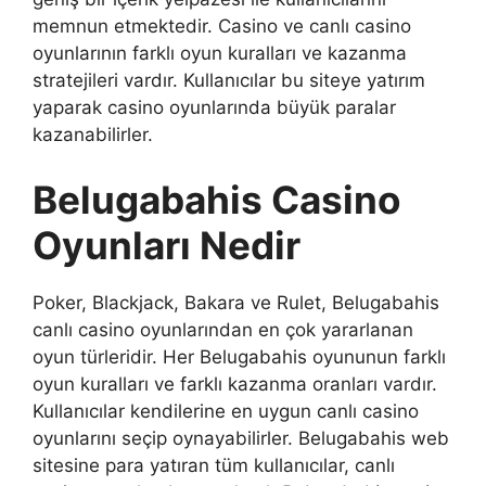
memnun etmektedir. Casino ve canlı casino
oyunlarının farklı oyun kuralları ve kazanma
stratejileri vardır. Kullanıcılar bu siteye yatırım
yaparak casino oyunlarında büyük paralar
kazanabilirler.
Belugabahis Casino
Oyunları Nedir
Poker, Blackjack, Bakara ve Rulet, Belugabahis
canlı casino oyunlarından en çok yararlanan
oyun türleridir. Her Belugabahis oyununun farklı
oyun kuralları ve farklı kazanma oranları vardır.
Kullanıcılar kendilerine en uygun canlı casino
oyunlarını seçip oynayabilirler. Belugabahis web
sitesine para yatıran tüm kullanıcılar, canlı