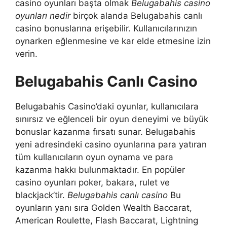
casino oyunları başta olmak
Belugabahis casino
oyunları nedir
birçok alanda Belugabahis canlı
casino bonuslarına erişebilir. Kullanıcılarınızın
oynarken eğlenmesine ve kar elde etmesine izin
verin.
Belugabahis Canlı Casino
Belugabahis Casino’daki oyunlar, kullanıcılara
sınırsız ve eğlenceli bir oyun deneyimi ve büyük
bonuslar kazanma fırsatı sunar. Belugabahis
yeni adresindeki casino oyunlarına para yatıran
tüm kullanıcıların oyun oynama ve para
kazanma hakkı bulunmaktadır. En popüler
casino oyunları poker, bakara, rulet ve
blackjack’tir.
Belugabahis canlı casino
Bu
oyunların yanı sıra Golden Wealth Baccarat,
American Roulette, Flash Baccarat, Lightning