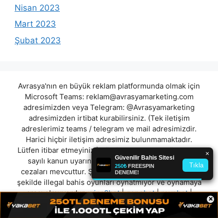
Nisan 2023
Mart 2023
Şubat 2023
Avrasya'nın en büyük reklam platformunda olmak için
Microsoft Teams:
reklam@avrasyamarketing.com
adresimizden veya Telegram: @Avrasyamarketing
adresimizden irtibat kurabilirsiniz. (Tek iletişim
adreslerimiz teams / telegram ve mail adresimizdir.
Harici hiçbir iletişim adresimiz bulunmamaktadır.
Lütfen itibar etmeyiniz.) Türkiye yasalarına göre 7258
sayılı kanun uyarınca yasa dışı bahis oynamanın
cezaları mevcuttur. Şu an bulunduğunuz site hiç bir
şekilde illegal bahis oyunları oynatmıyor ve oynamaya
aracı olmuyordur.
wins2bet
|
gonebet
|
reynbet
|
×
betvar
|
casinodünya
|
betsortie
|
galabet
|
evabet