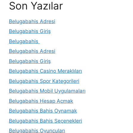
Son Yazılar
Belugabahis Adresi
Belugabahis Giriş
Belugabahis
Belugabahis Adresi
Belugabahis Giriş
Belugabahis Casino Meraklıları
Belugabahis Spor Kategorileri
Belugabahis Mobil Uygulamaları
Belugabahis Hesap Açmak
Belugabahis Bahis Oynamak
Belugabahis Bahis Seçenekleri
Belugabahis Oyuncuları