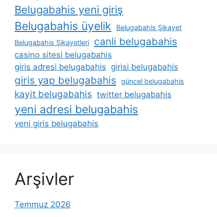
Belugabahis yeni giriş
Belugabahis üyelik
Belugabahis Şikayet
canli belugabahis
Belugabahis Şikayetleri
casino sitesi belugabahis
giris adresi belugabahis
girisi belugabahis
giris yap belugabahis
güncel belugabahis
kayit belugabahis
twitter belugabahis
yeni adresi belugabahis
yeni giris belugabahis
Arşivler
Temmuz 2026