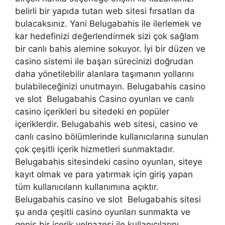
belirli bir yapıda tutan web sitesi fırsatları da
bulacaksınız. Yani Belugabahis ile ilerlemek ve
kar hedefinizi değerlendirmek sizi çok sağlam
bir canlı bahis alemine sokuyor. İyi bir düzen ve
casino sistemi ile başarı sürecinizi doğrudan
daha yönetilebilir alanlara taşımanın yollarını
bulabileceğinizi unutmayın. Belugabahis casino
ve slot Belugabahis Casino oyunları ve canlı
casino içerikleri bu sitedeki en popüler
içeriklerdir. Belugabahis web sitesi, casino ve
canlı casino bölümlerinde kullanıcılarına sunulan
çok çeşitli içerik hizmetleri sunmaktadır.
Belugabahis sitesindeki casino oyunları, siteye
kayıt olmak ve para yatırmak için giriş yapan
tüm kullanıcıların kullanımına açıktır.
Belugabahis casino ve slot Belugabahis sitesi
şu anda çeşitli casino oyunları sunmakta ve
geniş bir içerik yelpazesi ile kullanıcılarını