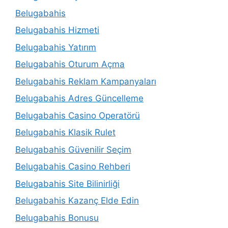
Belugabahis
Belugabahis Hizmeti
Belugabahis Yatırım
Belugabahis Oturum Açma
Belugabahis Reklam Kampanyaları
Belugabahis Adres Güncelleme
Belugabahis Casino Operatörü
Belugabahis Klasik Rulet
Belugabahis Güvenilir Seçim
Belugabahis Casino Rehberi
Belugabahis Site Bilinirliği
Belugabahis Kazanç Elde Edin
Belugabahis Bonusu