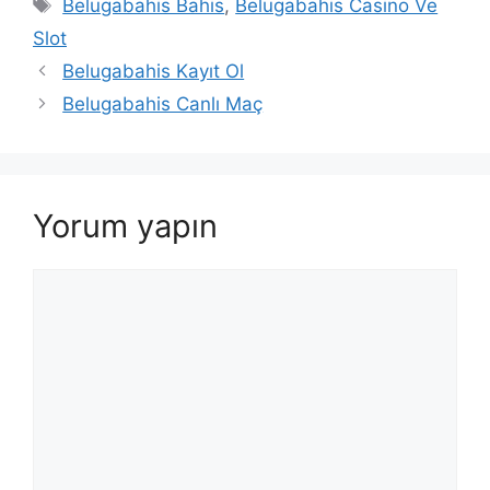
Etiketler
Belugabahis Bahis
,
Belugabahis Casino Ve
Slot
Belugabahis Kayıt Ol
Belugabahis Canlı Maç
Yorum yapın
Yorum