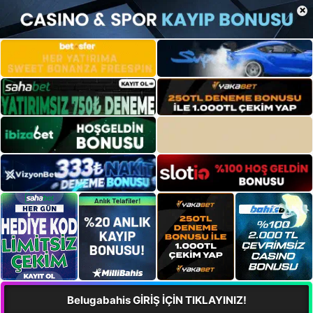
×
Belugabahis GİRİŞ İÇİN TIKLAYINIZ!