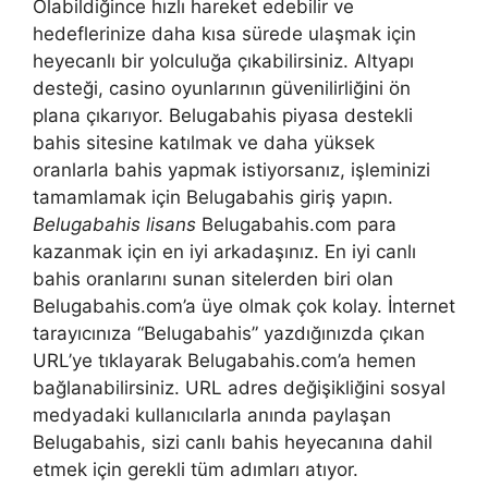
Olabildiğince hızlı hareket edebilir ve
hedeflerinize daha kısa sürede ulaşmak için
heyecanlı bir yolculuğa çıkabilirsiniz. Altyapı
desteği, casino oyunlarının güvenilirliğini ön
plana çıkarıyor. Belugabahis piyasa destekli
bahis sitesine katılmak ve daha yüksek
oranlarla bahis yapmak istiyorsanız, işleminizi
tamamlamak için Belugabahis giriş yapın.
Belugabahis lisans
Belugabahis.com para
kazanmak için en iyi arkadaşınız. En iyi canlı
bahis oranlarını sunan sitelerden biri olan
Belugabahis.com’a üye olmak çok kolay. İnternet
tarayıcınıza “Belugabahis” yazdığınızda çıkan
URL’ye tıklayarak Belugabahis.com’a hemen
bağlanabilirsiniz. URL adres değişikliğini sosyal
medyadaki kullanıcılarla anında paylaşan
Belugabahis, sizi canlı bahis heyecanına dahil
etmek için gerekli tüm adımları atıyor.