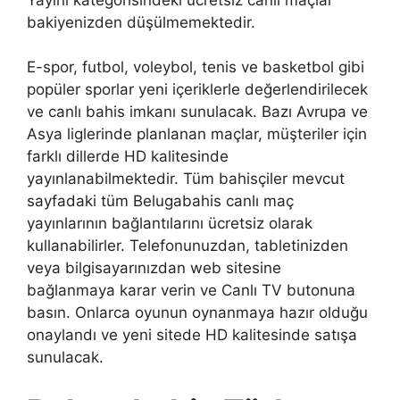
bakiyenizden düşülmemektedir.
E-spor, futbol, ​​voleybol, tenis ve basketbol gibi
popüler sporlar yeni içeriklerle değerlendirilecek
ve canlı bahis imkanı sunulacak. Bazı Avrupa ve
Asya liglerinde planlanan maçlar, müşteriler için
farklı dillerde HD kalitesinde
yayınlanabilmektedir. Tüm bahisçiler mevcut
sayfadaki tüm Belugabahis canlı maç
yayınlarının bağlantılarını ücretsiz olarak
kullanabilirler. Telefonunuzdan, tabletinizden
veya bilgisayarınızdan web sitesine
bağlanmaya karar verin ve Canlı TV butonuna
basın. Onlarca oyunun oynanmaya hazır olduğu
onaylandı ve yeni sitede HD kalitesinde satışa
sunulacak.