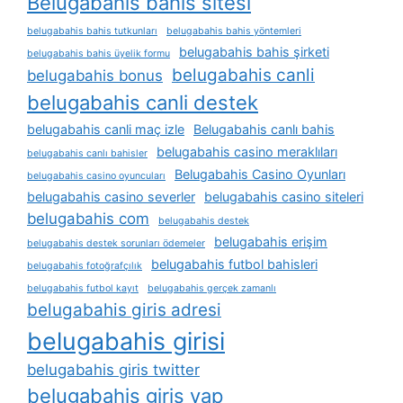
Belugabahis bahis sitesi
belugabahis bahis tutkunları
belugabahis bahis yöntemleri
belugabahis bahis şirketi
belugabahis bahis üyelik formu
belugabahis canli
belugabahis bonus
belugabahis canli destek
belugabahis canli maç izle
Belugabahis canlı bahis
belugabahis casino meraklıları
belugabahis canlı bahisler
Belugabahis Casino Oyunları
belugabahis casino oyuncuları
belugabahis casino severler
belugabahis casino siteleri
belugabahis com
belugabahis destek
belugabahis erişim
belugabahis destek sorunları ödemeler
belugabahis futbol bahisleri
belugabahis fotoğrafçılık
belugabahis futbol kayıt
belugabahis gerçek zamanlı
belugabahis giris adresi
belugabahis girisi
belugabahis giris twitter
belugabahis giris yap