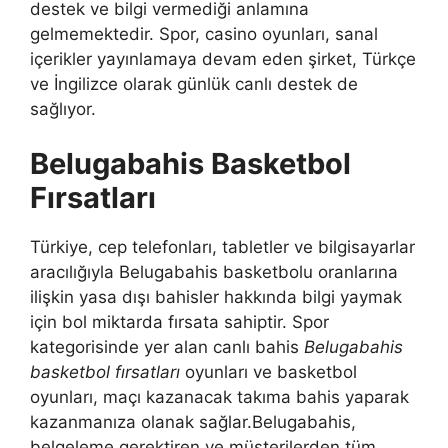
destek ve bilgi vermediği anlamına
gelmemektedir. Spor, casino oyunları, sanal
içerikler yayınlamaya devam eden şirket, Türkçe
ve İngilizce olarak günlük canlı destek de
sağlıyor.
Belugabahis Basketbol
Fırsatları
Türkiye, cep telefonları, tabletler ve bilgisayarlar
aracılığıyla Belugabahis basketbolu oranlarına
ilişkin yasa dışı bahisler hakkında bilgi yaymak
için bol miktarda fırsata sahiptir. Spor
kategorisinde yer alan canlı bahis
Belugabahis
basketbol fırsatları
oyunları ve basketbol
oyunları, maçı kazanacak takıma bahis yaparak
kazanmanıza olanak sağlar.Belugabahis,
belgeleme gerektiren ve müşterilerden tüm