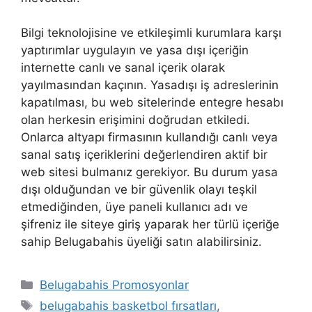
Bilgi teknolojisine ve etkileşimli kurumlara karşı
yaptırımlar uygulayın ve yasa dışı içeriğin
internette canlı ve sanal içerik olarak
yayılmasından kaçının. Yasadışı iş adreslerinin
kapatılması, bu web sitelerinde entegre hesabı
olan herkesin erişimini doğrudan etkiledi.
Onlarca altyapı firmasının kullandığı canlı veya
sanal satış içeriklerini değerlendiren aktif bir
web sitesi bulmanız gerekiyor. Bu durum yasa
dışı olduğundan ve bir güvenlik olayı teşkil
etmediğinden, üye paneli kullanıcı adı ve
şifreniz ile siteye giriş yaparak her türlü içeriğe
sahip Belugabahis üyeliği satın alabilirsiniz.
Kategoriler
Belugabahis Promosyonlar
Etiketler
belugabahis basketbol fırsatları
,