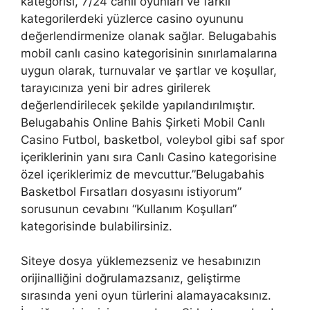
kategorisi, 7/24 canlı oyunları ve farklı
kategorilerdeki yüzlerce casino oyununu
değerlendirmenize olanak sağlar. Belugabahis
mobil canlı casino kategorisinin sınırlamalarına
uygun olarak, turnuvalar ve şartlar ve koşullar,
tarayıcınıza yeni bir adres girilerek
değerlendirilecek şekilde yapılandırılmıştır.
Belugabahis Online Bahis Şirketi Mobil Canlı
Casino Futbol, ​​basketbol, ​​voleybol gibi saf spor
içeriklerinin yanı sıra Canlı Casino kategorisine
özel içeriklerimiz de mevcuttur.”Belugabahis
Basketbol Fırsatları dosyasını istiyorum”
sorusunun cevabını “Kullanım Koşulları”
kategorisinde bulabilirsiniz.
Siteye dosya yüklemezseniz ve hesabınızın
orijinalliğini doğrulamazsanız, geliştirme
sırasında yeni oyun türlerini alamayacaksınız.