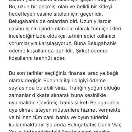
Bu, uzun bir geçmişi olan ve belirli bir kitleyi
hedefleyen casino siteleri için geçerlidir.
Belugabahis de onlardan biri. Uzun yıllardır
casino işinin içinde olan biri olarak tüm içerikleri
incelediğimizde oldukça tatmin edici kullanıcı
yorumlarıyla karşılaşıyoruz. Buna Belugabahis
ödeme koşulları da dahildir. Şirket ödeme
koşullarını taahhüt eder.
Bu son tarihler seçtiğiniz finansal aracıya bağlı
olarak değişir. Bununla ilgili bilgiyi ödeme
sayfasında bulabilirsiniz. Trafiğin yoğun olduğu
zamanlar dikkate alınarak buna kesinlikle
uyulmalıdır. Çevrimiçi bahis şirketi Belugabahis,
üye olmak isteyen müşterilere hizmet vermekte
ve bilinen tüm canlı bahis ve oyun türlerini
kullanmaktadır. Şu anda Belugabahis Canlı Maç
Yayını kategorisindeki ücretsiz canlı maçlar