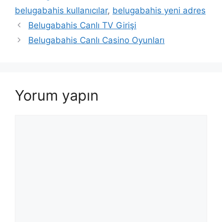
belugabahis kullanıcılar
,
belugabahis yeni adres
Belugabahis Canlı TV Girişi
Belugabahis Canlı Casino Oyunları
Yorum yapın
Yorum