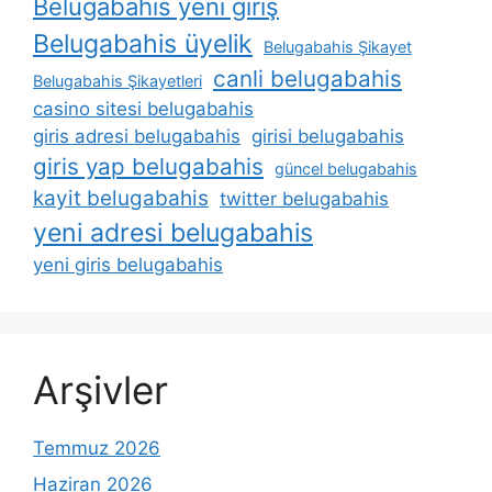
Belugabahis yeni giriş
Belugabahis üyelik
Belugabahis Şikayet
canli belugabahis
Belugabahis Şikayetleri
casino sitesi belugabahis
giris adresi belugabahis
girisi belugabahis
giris yap belugabahis
güncel belugabahis
kayit belugabahis
twitter belugabahis
yeni adresi belugabahis
yeni giris belugabahis
Arşivler
Temmuz 2026
Haziran 2026