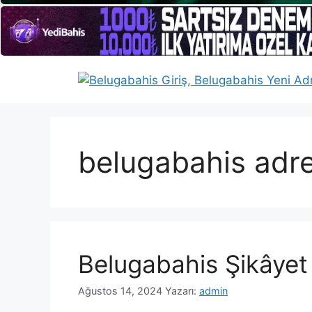
İçeriğe
atla
belugabahis adres
Belugabahis Şikâyet
Ağustos 14, 2024
Yazarı:
admin