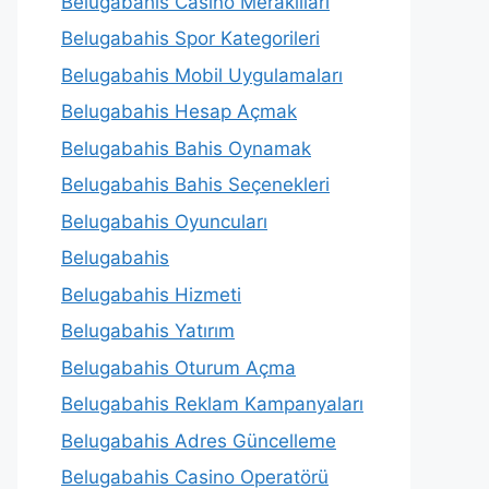
Belugabahis Casino Meraklıları
Belugabahis Spor Kategorileri
Belugabahis Mobil Uygulamaları
Belugabahis Hesap Açmak
Belugabahis Bahis Oynamak
Belugabahis Bahis Seçenekleri
Belugabahis Oyuncuları
Belugabahis
Belugabahis Hizmeti
Belugabahis Yatırım
Belugabahis Oturum Açma
Belugabahis Reklam Kampanyaları
Belugabahis Adres Güncelleme
Belugabahis Casino Operatörü