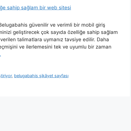
elugabahis güvenilir ve verimli bir mobil giriş
minizi geliştirecek çok sayıda özelliğe sahip sağlam
verilen talimatlara uymanız tavsiye edilir. Daha
 geçmişini ve ilerlemesini tek ve uyumlu bir zaman
…
tiriyor
,
belugabahis şikâyet sayfası