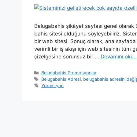
Belugabahis şikâyet sayfası genel olarak B
bahis sitesi olduğunu söyleyebiliriz. Siste
bir web sitesi. Sonuç olarak, ana sayfada 
verimli bir iş akışı için web sitesinin tüm
çizelgesine sorunsuz bir …
Devamını oku
Kategoriler
Belugabahis Promosyonlar
Etiketler
Belugabahis Adresi
,
belugabahis adresini değiş
Yorum yap