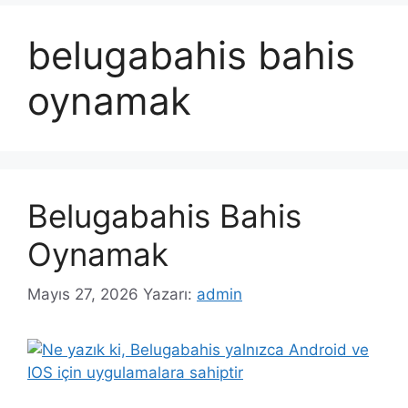
belugabahis bahis
oynamak
Belugabahis Bahis
Oynamak
Mayıs 27, 2026
Yazarı:
admin