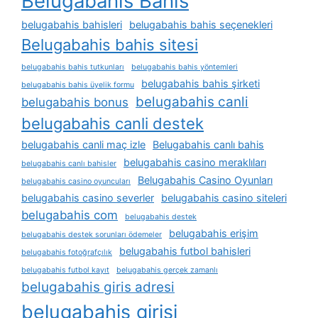
Belugabahis Bahis
belugabahis bahisleri
belugabahis bahis seçenekleri
Belugabahis bahis sitesi
belugabahis bahis tutkunları
belugabahis bahis yöntemleri
belugabahis bahis şirketi
belugabahis bahis üyelik formu
belugabahis canli
belugabahis bonus
belugabahis canli destek
belugabahis canli maç izle
Belugabahis canlı bahis
belugabahis casino meraklıları
belugabahis canlı bahisler
Belugabahis Casino Oyunları
belugabahis casino oyuncuları
belugabahis casino severler
belugabahis casino siteleri
belugabahis com
belugabahis destek
belugabahis erişim
belugabahis destek sorunları ödemeler
belugabahis futbol bahisleri
belugabahis fotoğrafçılık
belugabahis futbol kayıt
belugabahis gerçek zamanlı
belugabahis giris adresi
belugabahis girisi