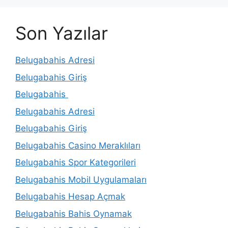
Son Yazılar
Belugabahis Adresi
Belugabahis Giriş
Belugabahis
Belugabahis Adresi
Belugabahis Giriş
Belugabahis Casino Meraklıları
Belugabahis Spor Kategorileri
Belugabahis Mobil Uygulamaları
Belugabahis Hesap Açmak
Belugabahis Bahis Oynamak