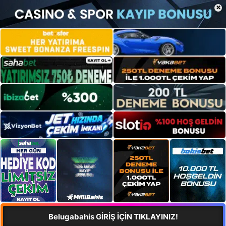
×
Belugabahis GİRİŞ İÇİN TIKLAYINIZ!