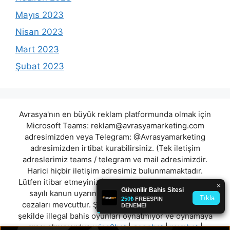
Mayıs 2023
Nisan 2023
Mart 2023
Şubat 2023
Avrasya'nın en büyük reklam platformunda olmak için
Microsoft Teams:
reklam@avrasyamarketing.com
adresimizden veya Telegram: @Avrasyamarketing
adresimizden irtibat kurabilirsiniz. (Tek iletişim
adreslerimiz teams / telegram ve mail adresimizdir.
Harici hiçbir iletişim adresimiz bulunmamaktadır.
Lütfen itibar etmeyiniz.) Türkiye yasalarına göre 7258
sayılı kanun uyarınca yasa dışı bahis oynamanın
cezaları mevcuttur. Şu an bulunduğunuz site hiç bir
şekilde illegal bahis oyunları oynatmıyor ve oynamaya
aracı olmuyordur.
wins2bet
|
gonebet
|
reynbet
|