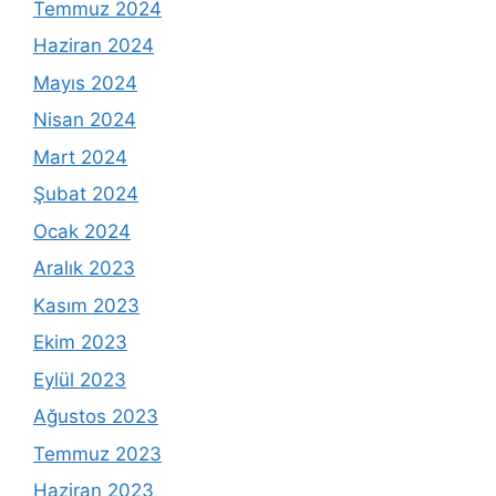
Temmuz 2024
Haziran 2024
Mayıs 2024
Nisan 2024
Mart 2024
Şubat 2024
Ocak 2024
Aralık 2023
Kasım 2023
Ekim 2023
Eylül 2023
Ağustos 2023
Temmuz 2023
Haziran 2023