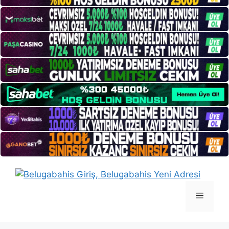
İçeriğe
atla
Menü