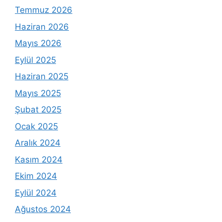
Temmuz 2026
Haziran 2026
Mayıs 2026
Eylül 2025
Haziran 2025
Mayıs 2025
Şubat 2025
Ocak 2025
Aralık 2024
Kasım 2024
Ekim 2024
Eylül 2024
Ağustos 2024