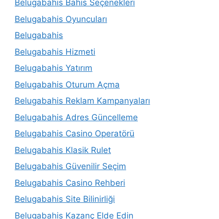
Belugabahis Bahis Seçenekleri
Belugabahis Oyuncuları
Belugabahis
Belugabahis Hizmeti
Belugabahis Yatırım
Belugabahis Oturum Açma
Belugabahis Reklam Kampanyaları
Belugabahis Adres Güncelleme
Belugabahis Casino Operatörü
Belugabahis Klasik Rulet
Belugabahis Güvenilir Seçim
Belugabahis Casino Rehberi
Belugabahis Site Bilinirliği
Belugabahis Kazanç Elde Edin