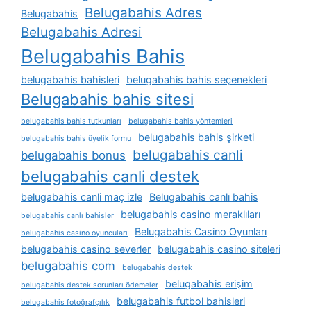
Belugabahis Adres
Belugabahis
Belugabahis Adresi
Belugabahis Bahis
belugabahis bahisleri
belugabahis bahis seçenekleri
Belugabahis bahis sitesi
belugabahis bahis tutkunları
belugabahis bahis yöntemleri
belugabahis bahis şirketi
belugabahis bahis üyelik formu
belugabahis canli
belugabahis bonus
belugabahis canli destek
belugabahis canli maç izle
Belugabahis canlı bahis
belugabahis casino meraklıları
belugabahis canlı bahisler
Belugabahis Casino Oyunları
belugabahis casino oyuncuları
belugabahis casino severler
belugabahis casino siteleri
belugabahis com
belugabahis destek
belugabahis erişim
belugabahis destek sorunları ödemeler
belugabahis futbol bahisleri
belugabahis fotoğrafçılık