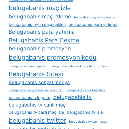
belugabahis lisanslıdır ve türkçe desteklidir
belugabahis maç izle
belugabahis maç izleme
belugabahis oyun faaliyetleri
belugabahis oyun seçenekleri
belugabahis para yatirma
Belugabahis para yatırma
Belugabahis Para Çekme
belugabahis promosyon
belugabahis promosyon kodu
belugabahis sanal sporlar
belugabahis site hakkında bilgi toplama
Belugabahis Sitesi
Belugabahis sosyal medya
belugabahis sosyal medya hesabınız
belugabahis spor bahisleri
belugabahis tv
belugabahis telegram
belugabahis tv canli maç
belugabahis tv canli maç izle
belugabahis tv izle
belugabahis twitter
belugabahis twitter hesabı
belugabahis web sitesi