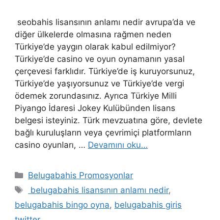
seobahis lisansının anlamı nedir avrupa’da ve
diğer ülkelerde olmasına rağmen neden
Türkiye’de yaygın olarak kabul edilmiyor?
Türkiye’de casino ve oyun oynamanın yasal
çerçevesi farklıdır. Türkiye’de iş kuruyorsunuz,
Türkiye’de yaşıyorsunuz ve Türkiye’de vergi
ödemek zorundasınız. Ayrıca Türkiye Milli
Piyango İdaresi Jokey Kulübünden lisans
belgesi isteyiniz. Türk mevzuatına göre, devlete
bağlı kuruluşların veya çevrimiçi platformların
casino oyunları, …
Devamını oku…
Kategoriler
Belugabahis Promosyonlar
Etiketler
belugabahis lisansının anlamı nedir
,
belugabahis bingo oyna
,
belugabahis giris
twitter