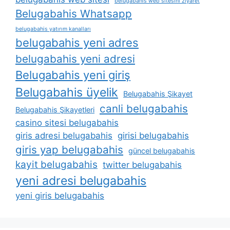
belugabahis web sitesini ziyaret
Belugabahis Whatsapp
belugabahis yatırım kanalları
belugabahis yeni adres
belugabahis yeni adresi
Belugabahis yeni giriş
Belugabahis üyelik
Belugabahis Şikayet
canli belugabahis
Belugabahis Şikayetleri
casino sitesi belugabahis
giris adresi belugabahis
girisi belugabahis
giris yap belugabahis
güncel belugabahis
kayit belugabahis
twitter belugabahis
yeni adresi belugabahis
yeni giris belugabahis