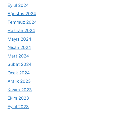
Eylül 2024
Ağustos 2024
Temmuz 2024
Haziran 2024
Mayıs 2024
Nisan 2024
Mart 2024
Şubat 2024
Ocak 2024
Aralık 2023
Kasım 2023
Ekim 2023
Eylül 2023