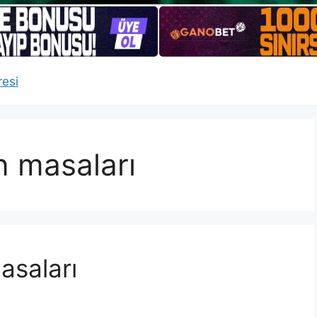
n masaları
asaları