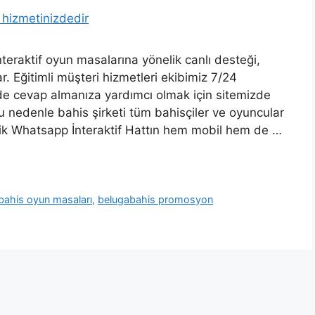
eraktif oyun masalarına yönelik canlı desteği,
ar. Eğitimli müşteri hizmetleri ekibimiz 7/24
kilde cevap almanıza yardımcı olmak için sitemizde
u nedenle bahis şirketi tüm bahisçiler ve oyuncular
telik Whatsapp İnteraktif Hattın hem mobil hem de …
bahis oyun masaları
,
belugabahis promosyon