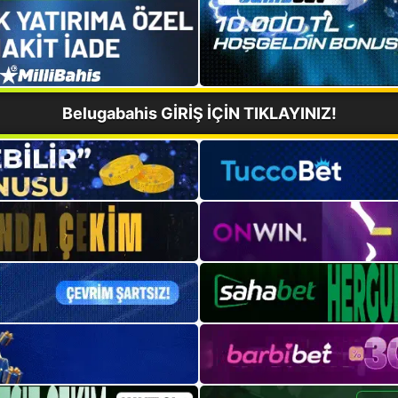
Belugabahis GİRİŞ İÇİN TIKLAYINIZ!