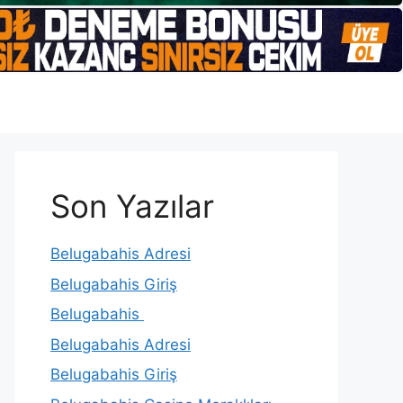
Son Yazılar
Belugabahis Adresi
Belugabahis Giriş
Belugabahis
Belugabahis Adresi
Belugabahis Giriş