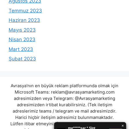
Ağustos 2023
Temmuz 2023
Haziran 2023
Mayıs 2023
Nisan 2023
Mart 2023
Şubat 2023
Avrasya'nın en büyük reklam platformunda olmak için
Microsoft Teams:
reklam@avrasyamarketing.com
adresimizden veya Telegram: @Avrasyamarketing
adresimizden irtibat kurabilirsiniz. (Tek iletişim
adreslerimiz teams / telegram ve mail adresimizdir.
Harici hiçbir iletişim adresimiz bulunmamaktadır.
Lütfen itibar etmeyiniz.) Türkiye yasalarına göre 7258