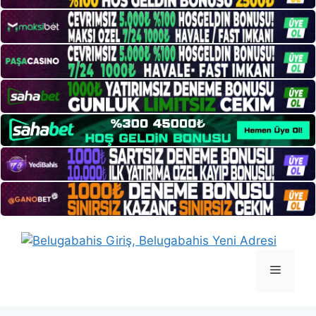
İçeriğe
atla
Menü