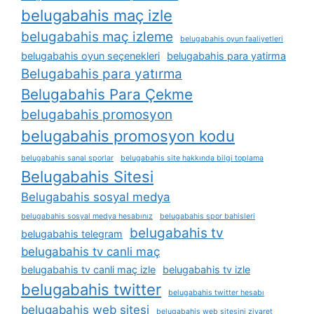
belugabahis maç izle
belugabahis maç izleme
belugabahis oyun faaliyetleri
belugabahis oyun seçenekleri
belugabahis para yatirma
Belugabahis para yatırma
Belugabahis Para Çekme
belugabahis promosyon
belugabahis promosyon kodu
belugabahis sanal sporlar
belugabahis site hakkında bilgi toplama
Belugabahis Sitesi
Belugabahis sosyal medya
belugabahis sosyal medya hesabınız
belugabahis spor bahisleri
belugabahis tv
belugabahis telegram
belugabahis tv canli maç
belugabahis tv canli maç izle
belugabahis tv izle
belugabahis twitter
belugabahis twitter hesabı
belugabahis web sitesi
belugabahis web sitesini ziyaret