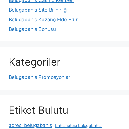
Belugabahis Casino Rehberi
Belugabahis Site Bilinirliği
Belugabahis Kazanç Elde Edin
Belugabahis Bonusu
Kategoriler
Belugabahis Promosyonlar
Etiket Bulutu
adresi belugabahis
bahis sitesi belugabahis